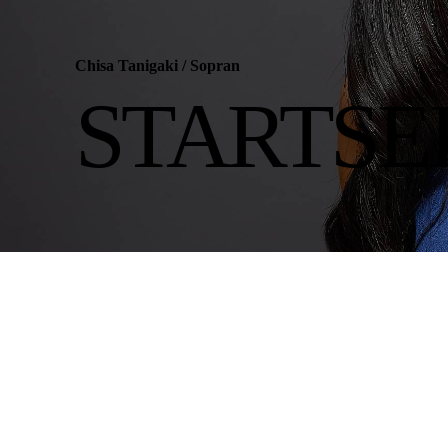
Chisa Tanigaki
/
Sopran
STARTSE